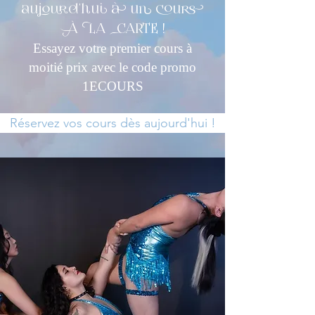
aujourd'hui à un cours
À LA CARTE !
Essayez votre premier cours à
moitié prix avec le code promo
1ECOURS
Réservez vos cours dès aujourd'hui !