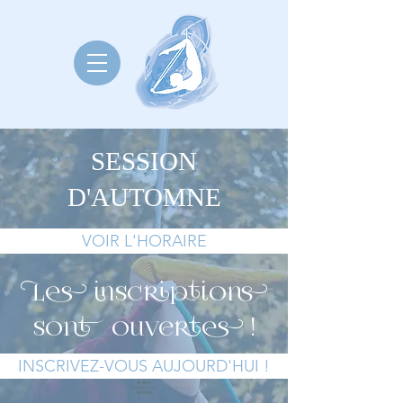
SESSION
D'AUTOMNE
VOIR L'HORAIRE
Les inscriptions
sont ouvertes !
INSCRIVEZ-VOUS AUJOURD'HUI !